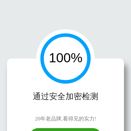
通过安全加密检测
20年老品牌,看得见的实力!